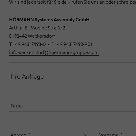
Wir sind jederzeit für Sie da – rufen Sie uns an oder schreib
HÖRMANN Systems Assembly GmbH
Arthur-B.-Modine Straße 2
D-92442 Wackersdorf
T +49 9431 7493-0 • F +49 9431 7493-901
info.wackersdorf@hoermann-gruppe.com
Ihre Anfrage
Firma
Anrede
Vorname