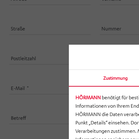
Straße
Nummer
Postleitzahl
Stadt
Zustimmung
E-Mail
Telefonnummer
HÖRMANN
benötigt für bes
Informationen von Ihrem End
HÖRMANN die Daten verarbei
Betreff
Punkt „Details“ einsehen. D
Verarbeitungen zustimmen. M